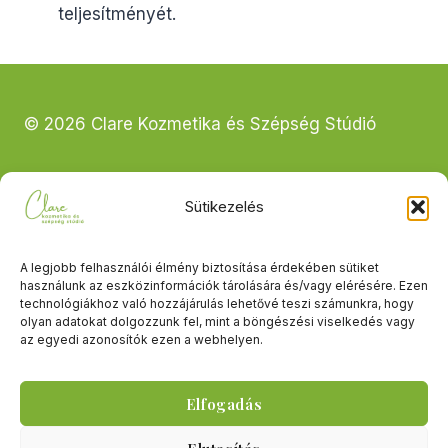
teljesítményét.
© 2026 Clare Kozmetika és Szépség Stúdió
Sütikezelés
2092 Budakeszi, Fő u. 2.
A legjobb felhasználói élmény biztosítása érdekében sütiket
használunk az eszközinformációk tárolására és/vagy elérésére. Ezen
technológiákhoz való hozzájárulás lehetővé teszi számunkra, hogy
Bejelentkezés:
+36 70 770 66 77
olyan adatokat dolgozzunk fel, mint a böngészési viselkedés vagy
az egyedi azonosítók ezen a webhelyen.
email:
clarekozmetika@gmail.com
Elfogadás