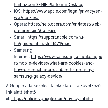
hl=hu&co=GENIE.Platform=Desktop
iOS:
https://www.apple.com/legal/privacy/en-
ww/cookies/
Opera:
https://help.opera.com/en/latest/web-
preferences/#cookies
Safari:
https://support.apple.com/hu-
hu/guide/safari/sfri11471/mac
Samsung
Internet:
https://www.samsung.com/uk/suppo
rt/mobile-devices/what-are-cookies-and-
how-do-i-enable-or-disable-them-on-my-
samsung-galaxy-device/
A Google adatkezelési tájékoztatója a következő
link alatt érhető
el:
https://policies.google.com/privacy?hl=hu